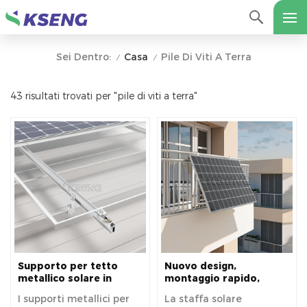
Casa
Pile Di Viti A Terra
Sei Dentro:
/
/
43 risultati trovati per "pile di viti a terra"
Supporto per tetto
Nuovo design,
metallico solare in
montaggio rapido,
alluminio per una forte
staffa di montaggio
I supporti metallici per
La staffa solare
durata e
universale per pannello