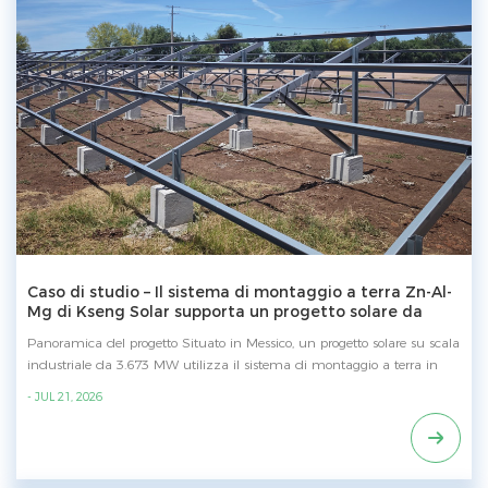
Caso di studio – Il sistema di montaggio a terra Zn-Al-
Mg di Kseng Solar supporta un progetto solare da
3.673MW in Mexico
Panoramica del progetto Situato in Messico, un progetto solare su scala
industriale da 3.673 MW utilizza il sistema di montaggio a terra in
acciaio rivestito Zn-Al-Mg di Kseng Solar, fornendo un supporto
- JUL 21, 2026
strutturale affidabile per la generazione di energia rinnovabile in un
impegnativo ambiente desertico. Vantaggi principali Dotato di
rivestimento Zn-Al-Mg, offre una protezione migliorata contro la
corrosione rispetto alle strutture convenzionali in acciaio zincato. Punti