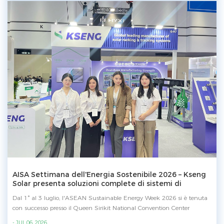
di forza della produzione Per garantire una fornitura stabile e una
qualità costante per i progetti solari globali, Kseng Solar gestisce la
propria linea di produzione di acciaio carbonio/MAC presso le sue due
basi produttive, comprendendo profilatura a rulli, perforazione,
piegatura e taglio laser. Con una capacità produttiva annua di 30.000
tonnellate, Kseng Solar fornisce una produzione efficiente e un
supporto di consegna affidabile per progetti solari di varie dimensioni
in tutto il mondo. Caratteristiche speciali del sistema di montaggio
solare a terra Zn-Al-Mg di Kseng Solar • Prestazioni di lunga durata –
Supera in durata il tradizionale acciaio zincato • Adattabilità
comprovata – Offre una resistenza superiore alla corrosione in ambienti
difficili • Elevata personalizzazione – Adattato per soddisfare diverse
condizioni del terreno e requisiti del progetto • Produzione interna –
Garantisce un rigoroso controllo della qualità, efficienza produttiva e
affidabilità della fornitura Scopri di più sul prodotto:
https://www.xmkseng.com/zn-al-mg-coated-steel-ground-mount-solar-
racking-systems-with-high-durability_p264.html
AISA Settimana dell'Energia Sostenibile 2026 – Kseng
Solar presenta soluzioni complete di sistemi di
supporto solare per ogni scenario in Thailandia
Dal 1° al 3 luglio, l'ASEAN Sustainable Energy Week 2026 si è tenuta
con successo presso il Queen Sirikit National Convention Center
(QSNCC) a Bangkok, Thailandia. All'expo, Kseng Solar ha presentato le
- JUL 06, 2026