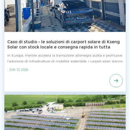
Caso di studio – le soluzioni di carport solare di Kseng
Solar con stock locale e consegna rapida in tutta
Europa
In Europa, mentre accelera la transizione all’energia pulita e promuove
l’adozione di infrastrutture di mobilità sostenibile, i carport solari stanno
emergendo come una soluzione sempre più popolare, massimizzando
- JUN 10, 2026
l’uso del suolo mentre generano energia rinnovabile e creano ulteriore
valore economico. Trasformando i parcheggi esistenti in asset in grado
di generare energia, Kseng Solari carport solari di Kseng Solar aiutano
a ridurre i costi dell’elettricità, abbassare le emissioni di carbonio e
migliorare l’efficienza energetica complessiva. Oltre al parcheggio dei
veicoli, i carport solari possono anche fungere da strutture ombreggianti
multifunzionali per spazi esterni, offrendo praticità multi-scenario e
vantaggi ecologici. Con molteplici progetti di successo in tutta Europa,
Kseng SolarKseng Solar mantiene sufficienti scorte di carport solari nei
propri magazzini europei locali, consentendo consegne rapide ed