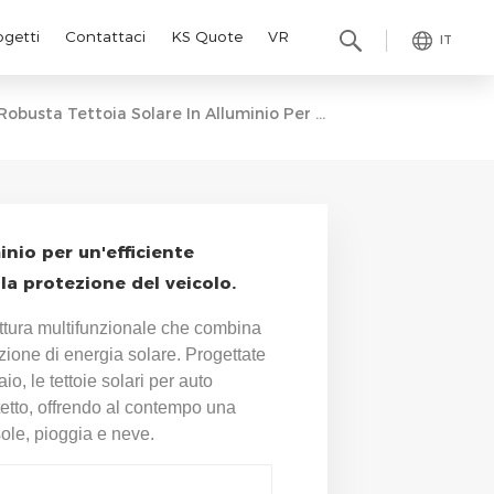
ogetti
Contattaci
KS Quote
VR
IT
Robusta Tettoia Solare In Alluminio Per Un'efficiente Produzione Di Energia Solare E La Protezione Del Veicolo.
inio per un'efficiente
la protezione del veicolo.
uttura multifunzionale che combina
zione di energia solare. Progettate
aio, le tettoie solari per auto
 tetto, offrendo al contempo una
sole, pioggia e neve.