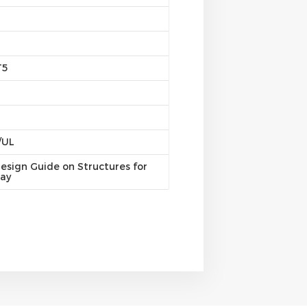
T5
/UL
esign Guide on Structures for
ray