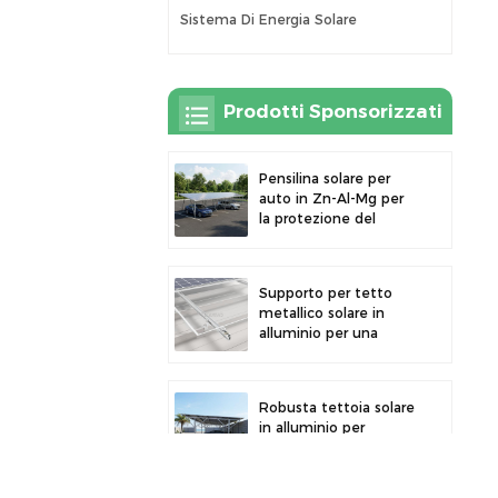
Sistema Di Energia Solare
Prodotti Sponsorizzati
Pensilina solare per
auto in Zn-Al-Mg per
la protezione del
parcheggio esterno e
la generazione di
energia solare
Supporto per tetto
metallico solare in
alluminio per una
forte durata e
un'installazione sicura
dei pannelli
Robusta tettoia solare
in alluminio per
un'efficiente
produzione di energia
solare e la protezione