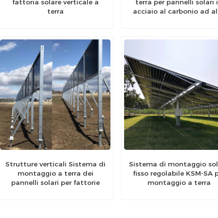
fattoria solare verticale a
terra per pannelli solari 
terra
acciaio al carbonio ad a
resistenza per impianti so
Strutture verticali Sistema di
Sistema di montaggio sol
montaggio a terra dei
fisso regolabile KSM-SA 
pannelli solari per fattorie
montaggio a terra
solari I parchi solari montano
il sistema a terra