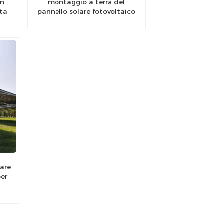
in
montaggio a terra del
lta
pannello solare fotovoltaico
lari
in acciaio al carbonio ad
alta resistenza
are
per