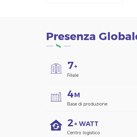
alluminio Morsetto
per pannello solare
per montaggio su
recinzione
Presenza Global
7
+
Filiale
4
M
Base di produzione
2
+ WATT
Centro logistico