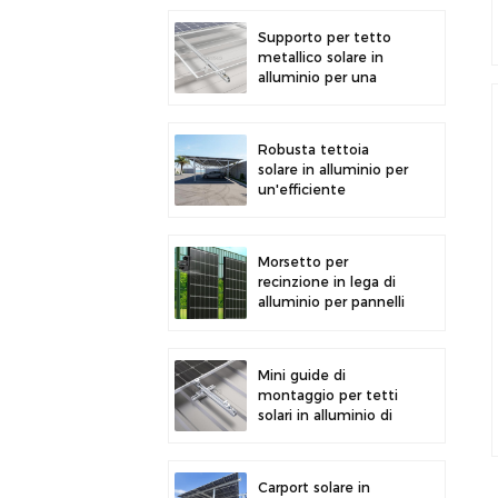
la generazione di
energia solare
Supporto per tetto
metallico solare in
alluminio per una
forte durata e
un'installazione sicura
dei pannelli
Robusta tettoia
solare in alluminio per
un'efficiente
produzione di energia
solare e la protezione
del veicolo.
Morsetto per
recinzione in lega di
alluminio per pannelli
solari fotovoltaici.
Morsetto per
montaggio su
Mini guide di
recinzione.
montaggio per tetti
solari in alluminio di
precisione per una
maggiore stabilità
Carport solare in