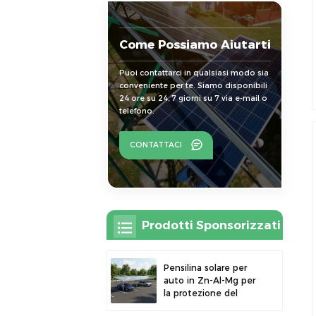
Come Possiamo Aiutarti
Puoi contattarci in qualsiasi modo sia
conveniente per te. Siamo disponibili
24 ore su 24, 7 giorni su 7 via e-mail o
telefono.
CONTATTACI
Prodotti Sponsorizzati
Pensilina solare per
auto in Zn-Al-Mg per
la protezione del
parcheggio esterno e