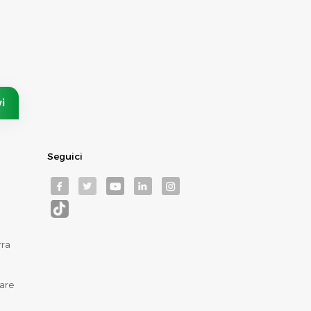
Seguici
rra
are