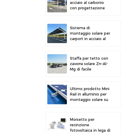
acciaio al carbonio
con progettazione
strutturale efficiente
per una maggiore
efficienza solare
Sistema di
montaggio solare per
carport in acciaio al
carbonio ad alta
resistenza, moderno
design per parcheggi
Staffa per tetto con
solari
zavorra solare Zn-Al-
Mg di facile
installazione e design
più recente
Ultimo prodotto Mini
Rail in alluminio per
montaggio solare su
tetto metallico
Morsetto per
recinzione
fotovoltaica in lega di