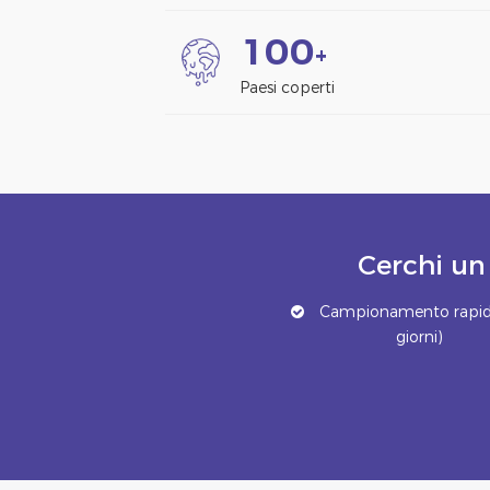
1
0
0
+
Paesi coperti
Cerchi un
Campionamento rapid
giorni)