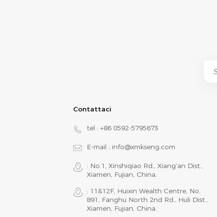
Contattaci
tel :
+86 0592-5795673
E-mail :
info@xmkseng.com
: No.1, Xinshiqiao Rd., Xiang‘an Dist.,
Xiamen, Fujian, China.
: 11&12F, Huixin Wealth Centre, No.
891, Fanghu North 2nd Rd., Huli Dist.,
Xiamen, Fujian, China.