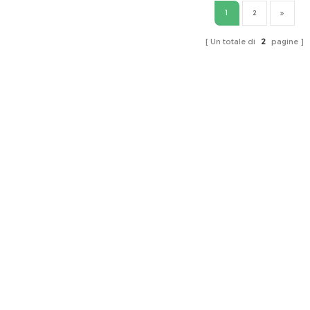
1
2
Un totale di
2
pagine