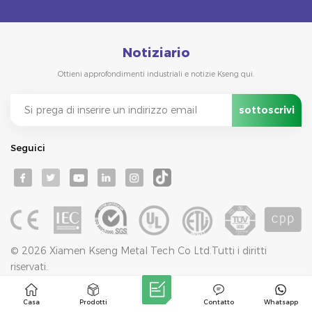
Notiziario
Ottieni approfondimenti industriali e notizie Kseng qui.
Seguici
© 2026 Xiamen Kseng Metal Tech Co Ltd.Tutti i diritti
riservati.
Rete IPv6 supportata
Blog
Mappa Del Sito
Politica Sulla Riservatezza
XML
Casa
Prodotti
Contatto
Whatsapp