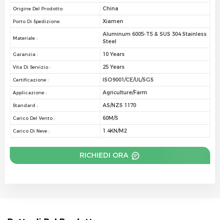
China
Origine Del Prodotto:
Xiamen
Porto Di Spedizione:
Aluminum 6005-T5 & SUS 304 Stainless
Materiale :
Steel
10 Years
Garanzia :
25 Years
Vita Di Servizio :
ISO9001/CE/UL/SGS
Certificazione :
Agriculture/Farm
Applicazione :
AS/NZS 1170
Standard :
60M/S
Carico Del Vento :
1.4KN/M2
Carico Di Neve :
RICHIEDI ORA