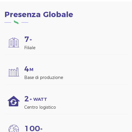
Presenza Globale
7
+
Filiale
4
M
Base di produzione
2
+ WATT
Centro logistico
1
0
0
+