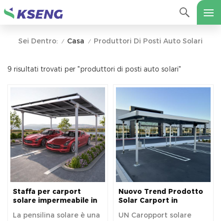
Casa
Produttori Di Posti Auto Solari
Sei Dentro:
/
/
9 risultati trovati per "produttori di posti auto solari"
Staffa per carport
Nuovo Trend Prodotto
solare impermeabile in
Solar Carport in
alluminio resistente da
alluminio residenziale a
La pensilina solare è una
UN Caropport solare
10 kW, magazzino UE
bassa manutenzione