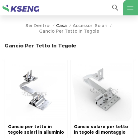
Casa
Accessori Solari
Sei Dentro:
/
/
/
Gancio Per Tetto In Tegole
Gancio Per Tetto In Tegole
Gancio per tetto in
Gancio solare per tetto
tegole solari in alluminio
in tegole di montaggio
regolabile per l'Europa
solare in lega di