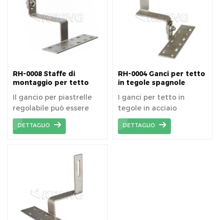
RH-0008 Staffe di
RH-0004 Ganci per tetto
montaggio per tetto
in tegole spagnole
solare Ganci per tetto
regolabili
Il gancio per piastrelle
I ganci per tetto in
regolabile può essere
tegole in acciaio
regolato
inossidabile sono
DETTAGLIO
DETTAGLIO
orizzontalmente e
progettati
verticalmente, il che
appositamente per il
offre una maggiore
sistema di montaggio
versatilità rispetto al
solare del tetto di
normale gancio per
tegole, ancoraggio sulla
piastrelle.
trave del tetto per
installare le rotaie.