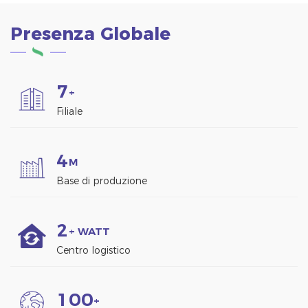
Presenza Globale
7
+
Filiale
4
M
Base di produzione
2
+ WATT
Centro logistico
1
0
0
+