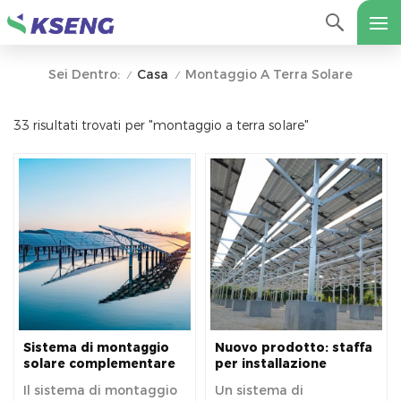
Casa
Montaggio A Terra Solare
Sei Dentro:
/
/
33 risultati trovati per "montaggio a terra solare"
Sistema di montaggio
Nuovo prodotto: staffa
solare complementare
per installazione
a terra per la pesca in
agricola fotovoltaica
Il sistema di montaggio
Un sistema di
superficie e il
per parco solare