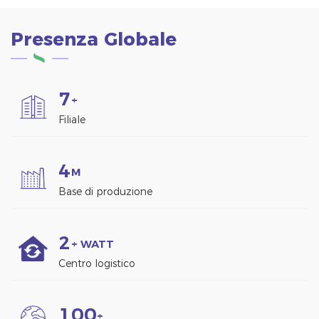
Presenza Globale
7
+
Filiale
4
M
Base di produzione
2
+ WATT
Centro logistico
1
0
0
+