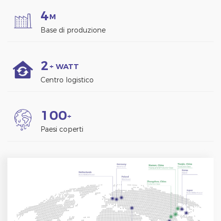
4
M
Base di produzione
2
+ WATT
Centro logistico
1
0
0
+
Paesi coperti