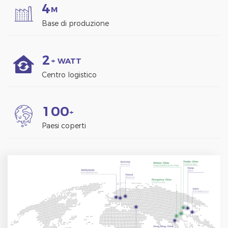
4
M
Base di produzione
2
+ WATT
Centro logistico
1
0
0
+
Paesi coperti