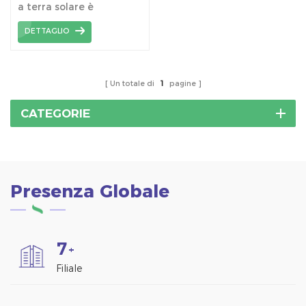
a terra solare è
flangia
personalizzato, che
DETTAGLIO
utilizza la vite di messa a
terra del tubo a doppia
flangia.
Un totale di
1
pagine
CATEGORIE
Presenza Globale
7
+
Filiale