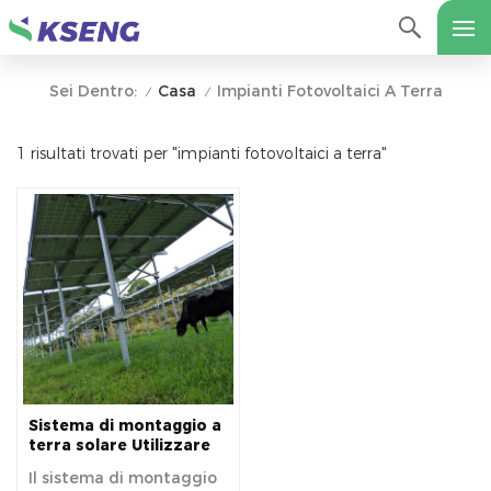
Casa
Impianti Fotovoltaici A Terra
Sei Dentro:
/
/
1 risultati trovati per "impianti fotovoltaici a terra"
Sistema di montaggio a
terra solare Utilizzare
la vite di messa a terra
Il sistema di montaggio
del tubo a doppia