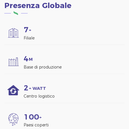
Presenza Globale
per ottenere più energia.
7
+
Filiale
4
M
Base di produzione
2
+ WATT
Centro logistico
1
0
0
+
Paesi coperti