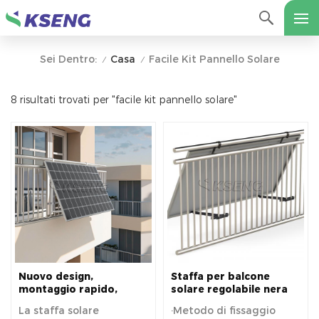
Casa
Facile Kit Pannello Solare
Sei Dentro:
/
/
8 risultati trovati per "facile kit pannello solare"
Nuovo design,
Staffa per balcone
montaggio rapido,
solare regolabile nera
staffa di montaggio
per sistema micro
La staffa solare
·Metodo di fissaggio
universale per pannello
inverter