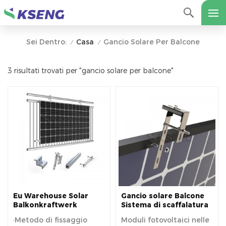
Casa
Gancio Solare Per Balcone
Sei Dentro:
/
/
3 risultati trovati per "gancio solare per balcone"
Eu Warehouse Solar
Gancio solare Balcone
Balkonkraftwerk
Sistema di scaffalatura
pannello solare in
solare Balcone
·Metodo di fissaggio
Moduli fotovoltaici nelle
alluminio supporta Easy
Supporto solare