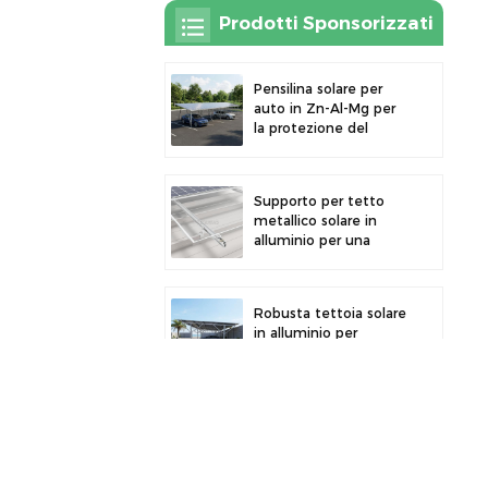
Prodotti Sponsorizzati
Pensilina solare per
auto in Zn-Al-Mg per
la protezione del
parcheggio esterno e
la generazione di
energia solare
Supporto per tetto
metallico solare in
alluminio per una
forte durata e
un'installazione sicura
dei pannelli
Robusta tettoia solare
in alluminio per
un'efficiente
produzione di energia
solare e la protezione
del veicolo.
Morsetto per
recinzione in lega di
alluminio per pannelli
solari fotovoltaici.