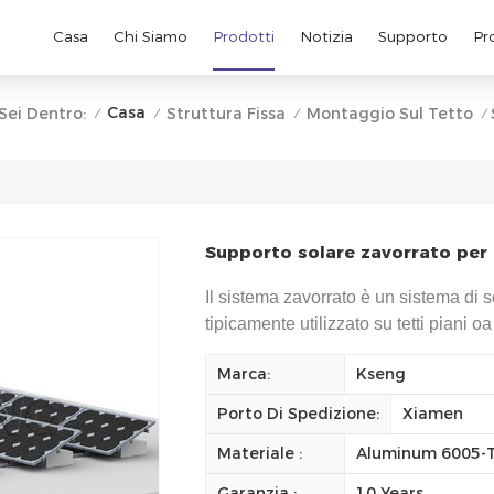
Casa
Chi Siamo
Prodotti
Notizia
Supporto
Pr
Casa
Sei Dentro:
Struttura Fissa
Montaggio Sul Tetto
/
/
/
/
Supporto solare zavorrato per
Il sistema zavorrato è un sistema di sca
tipicamente utilizzato su tetti piani 
Marca:
Kseng
Porto Di Spedizione:
Xiamen
Materiale :
Aluminum 6005-T5
Garanzia :
10 Years