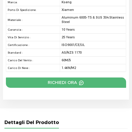
Kseng
Marca:
Xiamen
Porto Di Spedizione:
Aluminum 6005-T5 & SUS 304 Stainless
Materiale :
Steel
10 Years
Garanzia :
25 Years
Vita Di Servizio :
ISO9001/CE/UL
Certificazione :
AS/NZS 1170
Standard :
60M/S
Carico Del Vento :
1.4KN/M2
Carico Di Neve :
RICHIEDI ORA
Dettagli Del Prodotto