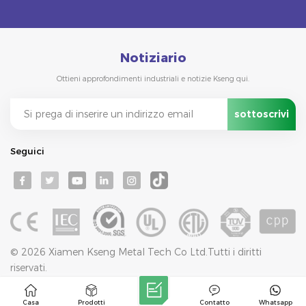
Notiziario
Ottieni approfondimenti industriali e notizie Kseng qui.
Seguici
© 2026 Xiamen Kseng Metal Tech Co Ltd.Tutti i diritti
riservati.
Rete IPv6 supportata
Blog
Mappa Del Sito
Politica Sulla Riservatezza
XML
Casa
Prodotti
Contatto
Whatsapp