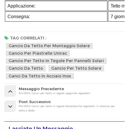
Applicazione:
Tetto in 
Consegna:
7 giorni
TAG CORRELATI :
Gancio Da Tetto Per Montaggio Solare
Gancio Per Piastrelle Unirac
Gancio Per Tetto In Tegole Per Pannelli Solari
Gancio Da Tetto
Gancio Per Tetto Solare
Ganci Da Tetto In Acciaio Inox
Messaggio Precedente
RH-0004 Ganci per tetto in tegole spagnole regolabili
Post Successivo
RH-0002 Ganci per tetto in tegole fotovoltaiche regolabili in altezza per
tetto a falde
Lasciate Un Messaggio