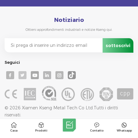
Notiziario
Ottieni approfondimenti industriali e notizie Kseng qui.
Seguici
© 2026 Xiamen Kseng Metal Tech Co Ltd.Tutti i diritti
riservati.
Rete IPv6 supportata
Blog
Mappa Del Sito
Politica Sulla Riservatezza
XML
Casa
Prodotti
Contatto
Whatsapp