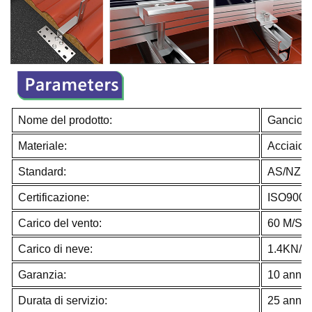
Nome del prodotto:
Gancio pe
Materiale:
Acciaio 
Standard:
AS/NZS 
Certificazione:
ISO9001
Carico del vento:
60 M/S
Carico di neve:
1.4KN/M
Garanzia:
10 anni
Durata di servizio:
25 anni