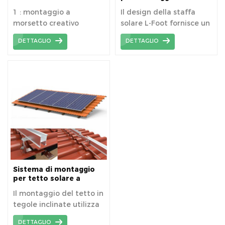
montaggio per tetto in
50 * 80 mm L accessorio
1 : montaggio a
Il design della staffa
tegole Sistema di
solare del piede
morsetto creativo
solare L-Foot fornisce un
struttura del tetto
fotovoltaico
spingendo direttamente
sistema di montaggio
DETTAGLIO
DETTAGLIO
nelle guide 2: la speciale
solare a basso costo .
clip a morsetto potrebbe
offrire un'altezza
regolabile 3 ：
Installazione rapida e
semplice, regolazione
precisa dell'altezza per i
tetti
Sistema di montaggio
per tetto solare a
tegole inclinate
Il montaggio del tetto in
tegole inclinate utilizza
sempre ganci da tetto
DETTAGLIO