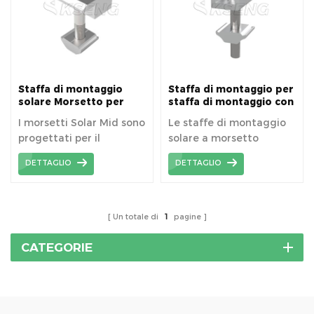
Staffa di montaggio
Staffa di montaggio per
solare Morsetto per
staffa di montaggio con
pannello solare
staffa intermedia per
I morsetti Solar Mid sono
Le staffe di montaggio
Morsetti centrali
montaggio fotovoltaico
progettati per il
solare a morsetto
Morsetti da pannello
montaggio su binario in
centrale sono adatte per
DETTAGLIO
DETTAGLIO
alluminio solare e sono in
qualsiasi installazione di
grado di scorrere per la
sistemi di pannelli solari
regolazione.
su tetto o terra.
Un totale di
1
pagine
CATEGORIE