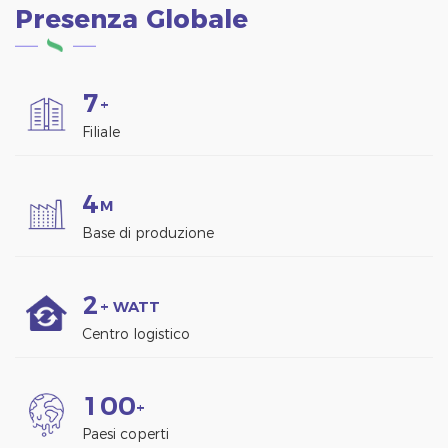
Presenza Globale
7
+
Filiale
4
M
Base di produzione
2
+ WATT
Centro logistico
1
0
0
+
Paesi coperti