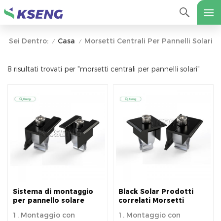
Casa
Morsetti Centrali Per Pannelli Solari
Sei Dentro:
/
/
8 risultati trovati per "morsetti centrali per pannelli solari"
Sistema di montaggio
Black Solar Prodotti
per pannello solare
correlati Morsetti
nero Morsetto centrale
terminali a morsetto
1. Montaggio con
1. Montaggio con
e morsetto terminale
centrale solare