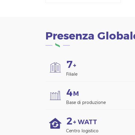
alluminio Morsetto
per pannello solare
per montaggio su
recinzione
Presenza Global
7
+
Filiale
4
M
Base di produzione
2
+ WATT
Centro logistico