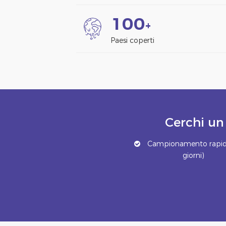
1
0
0
+
Paesi coperti
Cerchi un
Campionamento rapid
giorni)