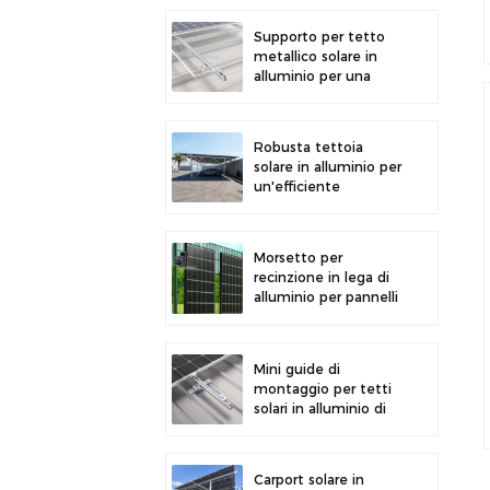
la generazione di
energia solare
Supporto per tetto
metallico solare in
alluminio per una
forte durata e
un'installazione sicura
dei pannelli
Robusta tettoia
solare in alluminio per
un'efficiente
produzione di energia
solare e la protezione
del veicolo.
Morsetto per
recinzione in lega di
alluminio per pannelli
solari fotovoltaici.
Morsetto per
montaggio su
Mini guide di
recinzione.
montaggio per tetti
solari in alluminio di
precisione per una
maggiore stabilità
Carport solare in