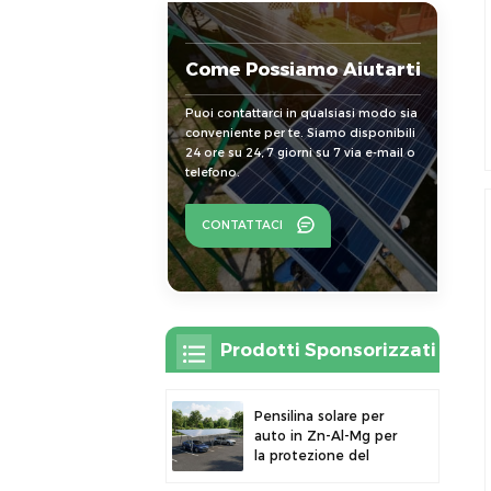
Come Possiamo Aiutarti
Puoi contattarci in qualsiasi modo sia
conveniente per te. Siamo disponibili
24 ore su 24, 7 giorni su 7 via e-mail o
telefono.
CONTATTACI
Prodotti Sponsorizzati
Pensilina solare per
auto in Zn-Al-Mg per
la protezione del
parcheggio esterno e