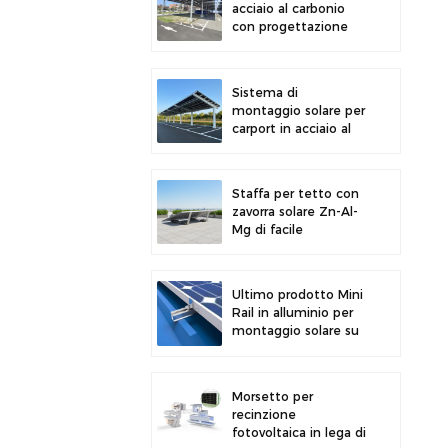
acciaio al carbonio
con progettazione
strutturale efficiente
per una maggiore
efficienza solare
Sistema di
montaggio solare per
carport in acciaio al
carbonio ad alta
resistenza, moderno
design per parcheggi
Staffa per tetto con
solari
zavorra solare Zn-Al-
Mg di facile
installazione e design
più recente
Ultimo prodotto Mini
Rail in alluminio per
montaggio solare su
tetto metallico
Morsetto per
recinzione
fotovoltaica in lega di