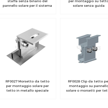
staffa senza binario del
per montaggio su tett
pannello solare per il sistema
solare senza guida
di montaggio del tetto in
metallo PV
RF0027 Morsetto da tetto
RF0028 Clip da tetto pe
per montaggio solare per
montaggio su pannell
tetto in metallo speciale
solare o morsetti per tet
fotovoltaico