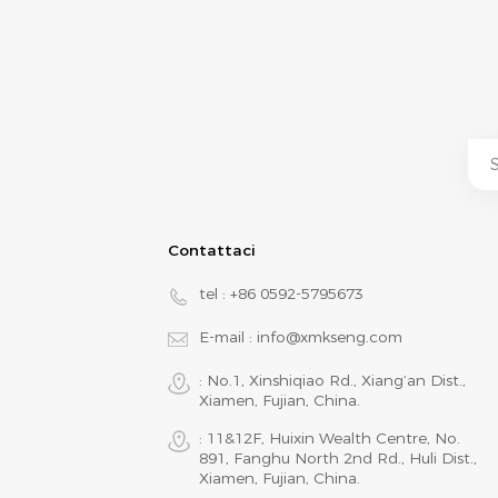
Contattaci
tel :
+86 0592-5795673
E-mail :
info@xmkseng.com
: No.1, Xinshiqiao Rd., Xiang‘an Dist.,
Xiamen, Fujian, China.
: 11&12F, Huixin Wealth Centre, No.
891, Fanghu North 2nd Rd., Huli Dist.,
Xiamen, Fujian, China.