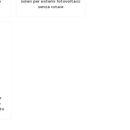
o
solari per sistemi fotovoltaici
senza rotaie
r
o
to