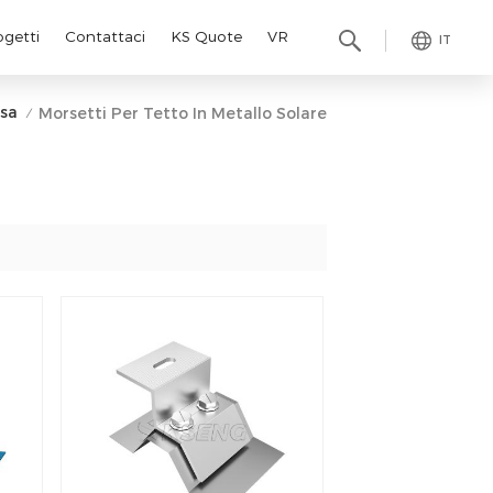
ogetti
Contattaci
KS Quote
VR
IT
sa
Morsetti Per Tetto In Metallo Solare
/