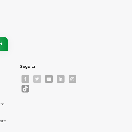
Seguici
rra
are