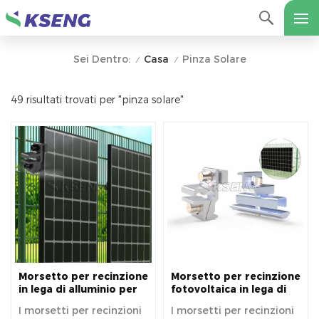
Casa
Pinza Solare
Sei Dentro:
/
/
49 risultati trovati per "pinza solare"
Morsetto per recinzione
Morsetto per recinzione
in lega di alluminio per
fotovoltaica in lega di
pannelli solari
alluminio Morsetto per
I morsetti per recinzioni
I morsetti per recinzioni
fotovoltaici. Morsetto
pannello solare per