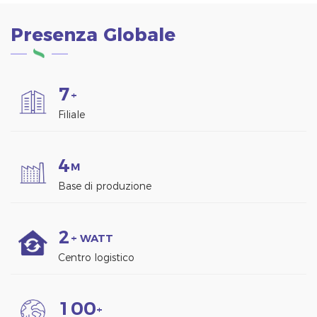
Presenza Globale
7
+
Filiale
4
M
Base di produzione
2
+ WATT
Centro logistico
1
0
0
+