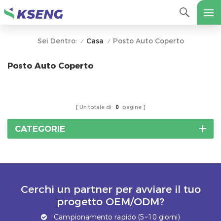
Casa
Posto Auto Coperto
Sei Dentro:
/
/
Posto Auto Coperto
Un totale di
0
pagine
CATEGORIE
Cerchi un partner per avviare il tuo
progetto OEM/ODM?
Campionamento rapido (5~10 giorni)