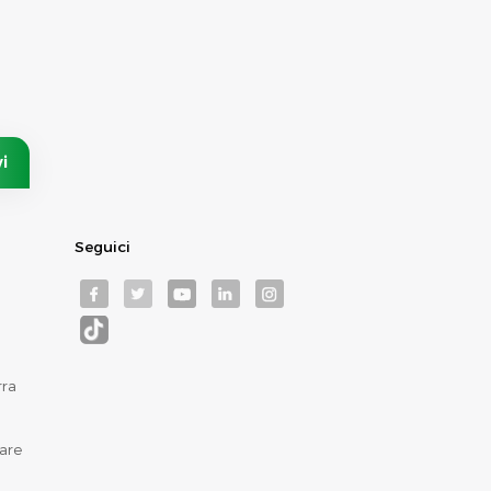
Seguici
rra
are