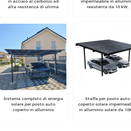
in acciaio al carbonio ad
impermeabile in allumin
alta resistenza di ultima
resistente da 10 kW,
generazione per uso
magazzino UE
residenziale
Sistema completo di energia
Staffa per posto auto
solare per posto auto
coperto solare impermeab
coperto in alluminio
in alluminio solare da 1
impermeabile