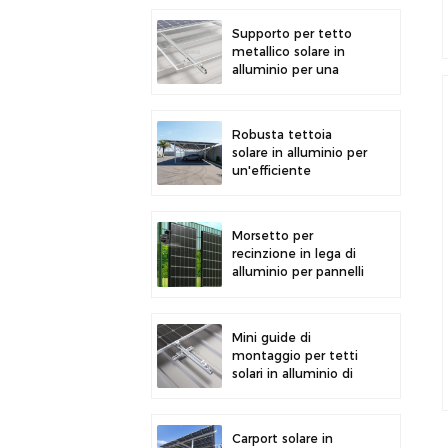
la generazione di
energia solare
Supporto per tetto
metallico solare in
alluminio per una
forte durata e
un'installazione sicura
dei pannelli
Robusta tettoia
solare in alluminio per
un'efficiente
produzione di energia
solare e la protezione
del veicolo.
Morsetto per
recinzione in lega di
alluminio per pannelli
solari fotovoltaici.
Morsetto per
montaggio su
Mini guide di
recinzione.
montaggio per tetti
solari in alluminio di
precisione per una
maggiore stabilità
Carport solare in