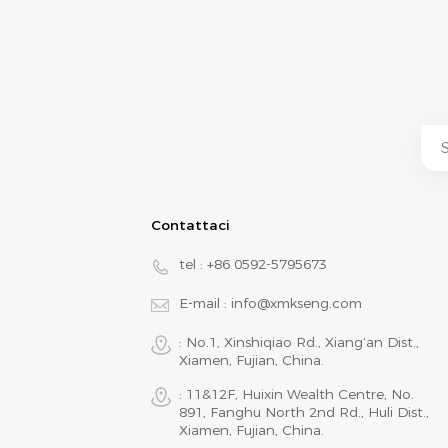
Contattaci
tel :
+86 0592-5795673
E-mail :
info@xmkseng.com
: No.1, Xinshiqiao Rd., Xiang‘an Dist.,
Xiamen, Fujian, China.
: 11&12F, Huixin Wealth Centre, No.
891, Fanghu North 2nd Rd., Huli Dist.,
Xiamen, Fujian, China.