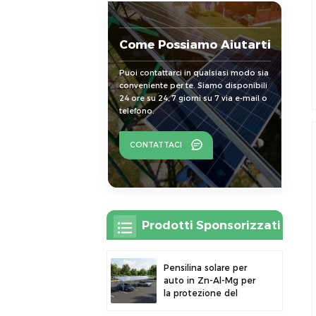
Come Possiamo Aiutarti
Puoi contattarci in qualsiasi modo sia
conveniente per te. Siamo disponibili
24 ore su 24, 7 giorni su 7 via e-mail o
telefono.
CONTATTACI
Prodotti Sponsorizzati
Pensilina solare per
auto in Zn-Al-Mg per
la protezione del
parcheggio esterno e