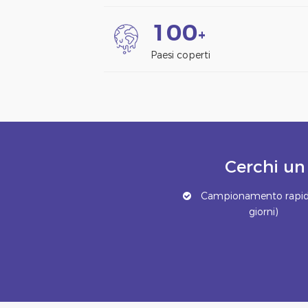
1
0
0
+
Paesi coperti
Cerchi un
Campionamento rapid
giorni)