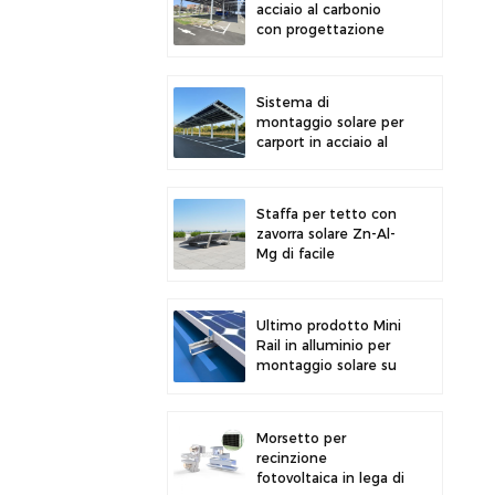
acciaio al carbonio
con progettazione
strutturale efficiente
per una maggiore
efficienza solare
Sistema di
montaggio solare per
carport in acciaio al
carbonio ad alta
resistenza, moderno
design per parcheggi
Staffa per tetto con
solari
zavorra solare Zn-Al-
Mg di facile
installazione e design
più recente
Ultimo prodotto Mini
Rail in alluminio per
montaggio solare su
tetto metallico
Morsetto per
recinzione
fotovoltaica in lega di