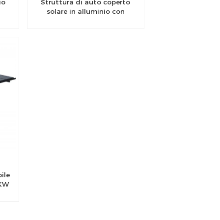
io
Struttura di auto coperto
solare in alluminio con
trattamento anticorrosivo
ile
0KW