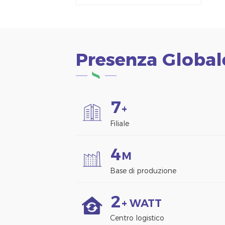
alluminio Morsetto
per pannello solare
per montaggio su
recinzione
Presenza Global
7
+
Filiale
4
M
Base di produzione
2
+ WATT
Centro logistico