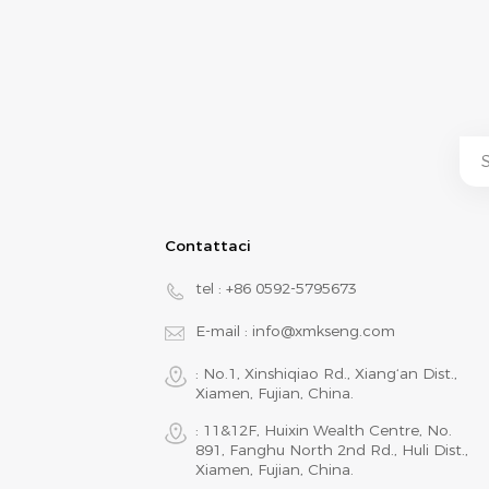
Contattaci
tel :
+86 0592-5795673
E-mail :
info@xmkseng.com
: No.1, Xinshiqiao Rd., Xiang‘an Dist.,
Xiamen, Fujian, China.
: 11&12F, Huixin Wealth Centre, No.
891, Fanghu North 2nd Rd., Huli Dist.,
Xiamen, Fujian, China.