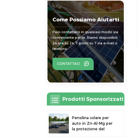
Come Possiamo Aiutarti
Puoi contattarci in qualsiasi modo sia
conveniente per te. Siamo disponibili
24 ore su 24, 7 giorni su 7 via e-mail o
telefono.
CONTATTACI
Prodotti Sponsorizzati
Pensilina solare per
auto in Zn-Al-Mg per
la protezione del
parcheggio esterno e