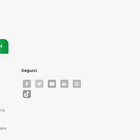
Seguici
rra
are