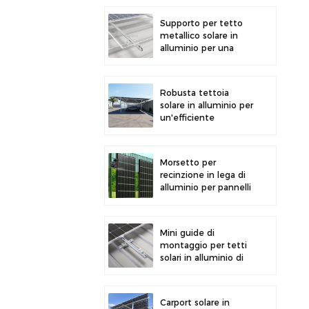
la generazione di
energia solare
Supporto per tetto
metallico solare in
alluminio per una
forte durata e
un'installazione sicura
dei pannelli
Robusta tettoia
solare in alluminio per
un'efficiente
produzione di energia
solare e la protezione
del veicolo.
Morsetto per
recinzione in lega di
alluminio per pannelli
solari fotovoltaici.
Morsetto per
montaggio su
Mini guide di
recinzione.
montaggio per tetti
solari in alluminio di
precisione per una
maggiore stabilità
Carport solare in