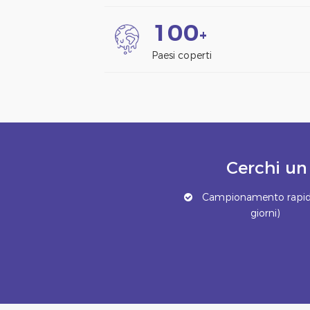
1
0
0
+
Paesi coperti
Cerchi un
Campionamento rapid
giorni)