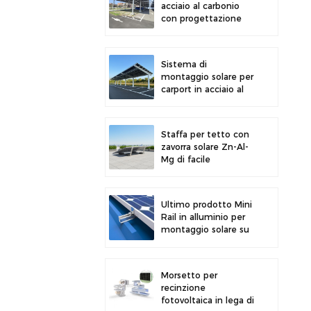
acciaio al carbonio
con progettazione
strutturale efficiente
per una maggiore
efficienza solare
Sistema di
montaggio solare per
carport in acciaio al
carbonio ad alta
resistenza, moderno
design per parcheggi
Staffa per tetto con
solari
zavorra solare Zn-Al-
Mg di facile
installazione e design
più recente
Ultimo prodotto Mini
Rail in alluminio per
montaggio solare su
tetto metallico
Morsetto per
recinzione
fotovoltaica in lega di