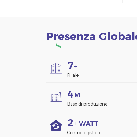
alluminio Morsetto
per pannello solare
per montaggio su
recinzione
Presenza Global
7
+
Filiale
4
M
Base di produzione
2
+ WATT
Centro logistico