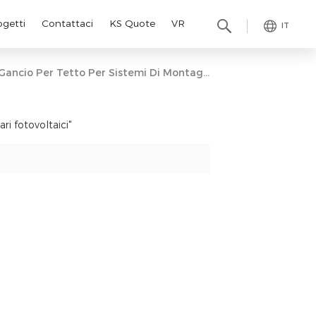
ogetti
Contattaci
KS Quote
VR
IT
Gancio Per Tetto Per Sistemi Di Montaggio Solari Fotovoltaici
ri fotovoltaici"