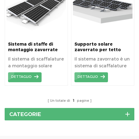
energia.
energia.
Sistema di staffe di
Supporto solare
montaggio zavorrate
zavorrato per tetto
per tetto piano
piano
Il sistema di scaffalature
Il sistema zavorrato è un
a montaggio solare
sistema di scaffalature
zavorrato per tetto
per tetti piani,
DETTAGLIO
DETTAGLIO
piano è ampiamente
tipicamente utilizzato su
applicato nei sistemi
tetti piani oa bassa
solari residenziali,
pendenza.
commerciali e di servizio.
Un totale di
1
pagine
CATEGORIE