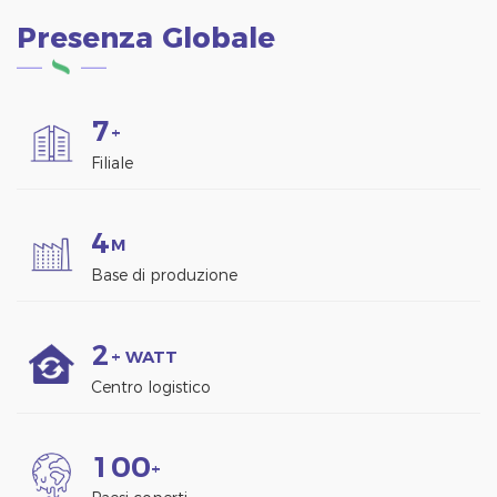
Presenza Globale
7
+
Filiale
4
M
Base di produzione
2
+ WATT
Centro logistico
1
0
0
+