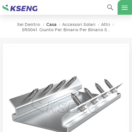
Casa
Accessori Solari
Altri
Sei Dentro:
/
/
/
/
SR0041 Giunto Per Binario Per Binario Solare In Lega Di Alluminio R043