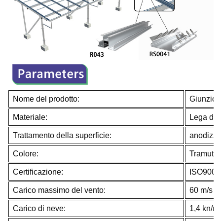
Nome del prodotto:
Giunzion
Materiale:
Lega di 
Trattamento della superficie:
anodizza
Colore:
Tramutan
Certificazione:
ISO9001
Carico massimo del vento:
60 m/s
Carico di neve:
1,4 kn/m