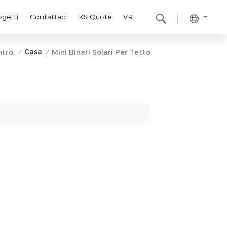
ogetti
Contattaci
KS Quote
VR
IT
Casa
tro:
Mini Binari Solari Per Tetto
/
/