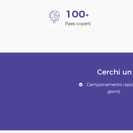
1
0
0
+
Paesi coperti
Cerchi un
Campionamento rapid
giorni)