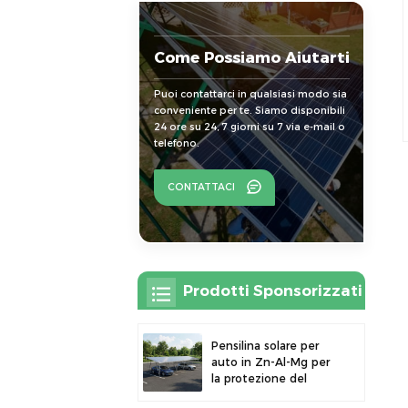
Come Possiamo Aiutarti
Puoi contattarci in qualsiasi modo sia
conveniente per te. Siamo disponibili
24 ore su 24, 7 giorni su 7 via e-mail o
telefono.
CONTATTACI
Prodotti Sponsorizzati
Pensilina solare per
auto in Zn-Al-Mg per
la protezione del
parcheggio esterno e