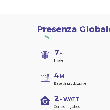
alluminio Morsetto
per pannello solare
per montaggio su
recinzione
Presenza Global
7
+
Filiale
4
M
Base di produzione
2
+ WATT
Centro logistico