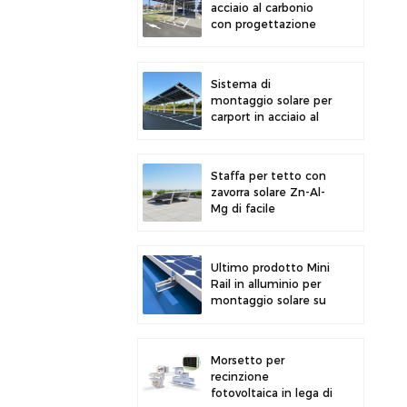
acciaio al carbonio
con progettazione
strutturale efficiente
per una maggiore
efficienza solare
Sistema di
montaggio solare per
carport in acciaio al
carbonio ad alta
resistenza, moderno
design per parcheggi
Staffa per tetto con
solari
zavorra solare Zn-Al-
Mg di facile
installazione e design
più recente
Ultimo prodotto Mini
Rail in alluminio per
montaggio solare su
tetto metallico
Morsetto per
recinzione
fotovoltaica in lega di