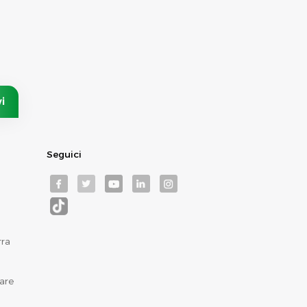
Seguici
rra
are