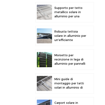
la generazione di
energia solare
Supporto per tetto
metallico solare in
alluminio per una
forte durata e
un'installazione sicura
dei pannelli
Robusta tettoia
solare in alluminio per
un'efficiente
produzione di energia
solare e la protezione
del veicolo.
Morsetto per
recinzione in lega di
alluminio per pannelli
solari fotovoltaici.
Morsetto per
montaggio su
Mini guide di
recinzione.
montaggio per tetti
solari in alluminio di
precisione per una
maggiore stabilità
Carport solare in