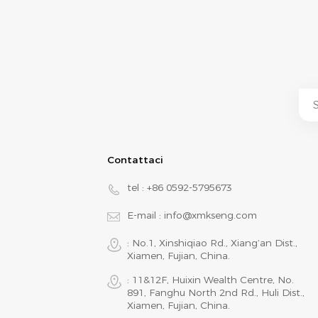
Contattaci
tel :
+86 0592-5795673
E-mail :
info@xmkseng.com
: No.1, Xinshiqiao Rd., Xiang‘an Dist.,
Xiamen, Fujian, China.
: 11&12F, Huixin Wealth Centre, No.
891, Fanghu North 2nd Rd., Huli Dist.,
Xiamen, Fujian, China.