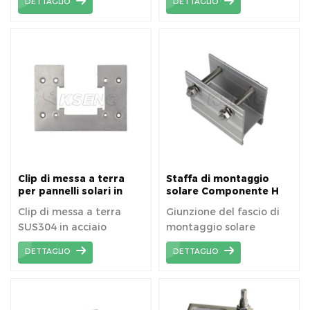
DETTAGLIO
DETTAGLIO
terra che passa senza
di montaggio solare.
intoppi tra ciascuna
guida.
Clip di messa a terra
Staffa di montaggio
per pannelli solari in
solare Componente H
acciaio inossidabile
fascio di giunzione
Clip di messa a terra
Giunzione del fascio di
SUS304 in acciaio
montaggio solare
inossidabile di alta
DETTAGLIO
DETTAGLIO
qualità per il sistema di
montaggio del pannello
solare.