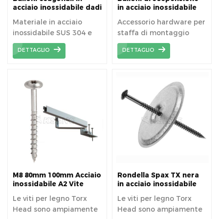
acciaio inossidabile dadi
in acciaio inossidabile
per sistema di
per sistema di
Materiale in acciaio
Accessorio hardware per
montaggio solare
montaggio su tetto
inossidabile SUS 304 e
staffa di montaggio
solare fotovoltaico
bulloni a testa
solare con gancio in
DETTAGLIO
DETTAGLIO
esagonale ad alta
acciaio inossidabile SUS
resistenza.
304.
M8 80mm 100mm Acciaio
Rondella Spax TX nera
inossidabile A2 Vite
in acciaio inossidabile
Torx Testa per legno
Vite per legno Rondella
Le viti per legno Torx
Le viti per legno Torx
per tetto in tegole
a testa cilindrica Flangia
Head sono ampiamente
Head sono ampiamente
Struttura di montaggio
Torx Drive
solare pv