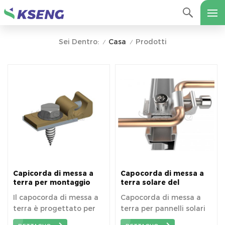
Casa
Prodotti
Sei Dentro:
/
/
Capicorda di messa a
Capocorda di messa a
terra per montaggio
terra solare del
solare
pannello solare
Il capocorda di messa a
Capocorda di messa a
terra è progettato per
terra per pannelli solari
fissare il cavo di messa a
in alluminio per sistema