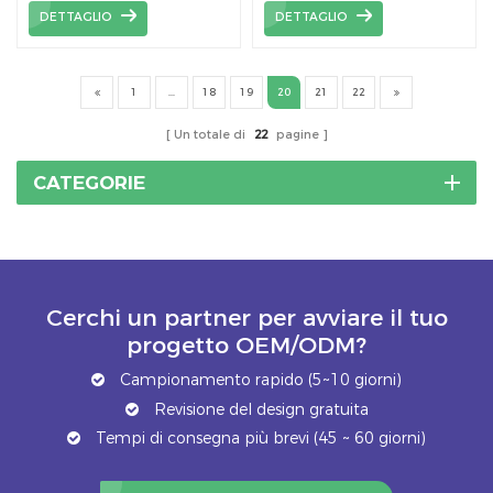
utilizzate insieme ai
utilizzate insieme ai
DETTAGLIO
DETTAGLIO
ganci per tetti in tegole,
ganci per tetti in tegole,
che collegano i ganci
che collegano i ganci
alle travi di legno.
alle travi di legno
1
...
18
19
20
21
22
Un totale di
22
pagine
CATEGORIE
Cerchi un partner per avviare il tuo
progetto OEM/ODM?
Campionamento rapido (5~10 giorni)
Revisione del design gratuita
Tempi di consegna più brevi (45 ~ 60 giorni)