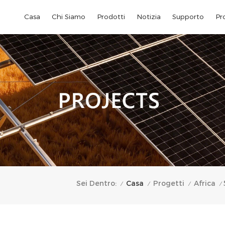
Casa
Chi Siamo
Prodotti
Notizia
Supporto
Pr
Casa
Sei Dentro:
Progetti
Africa
/
/
/
/