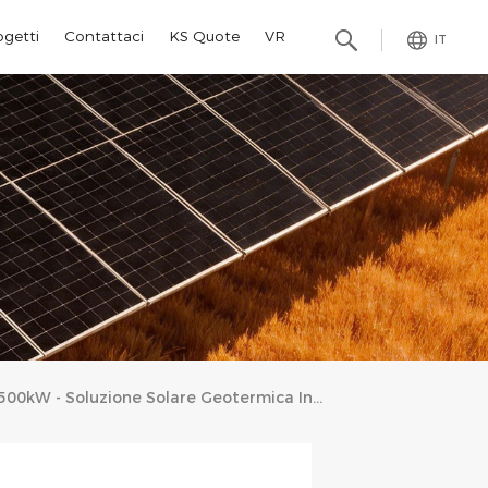
ogetti
Contattaci
KS Quote
VR
IT
500kW - Soluzione Solare Geotermica In Alluminio In Gambia