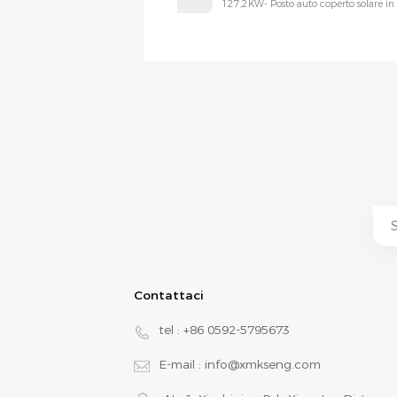
127,2KW- Posto auto coperto solare in
Contattaci
tel :
+86 0592-5795673
E-mail :
info@xmkseng.com